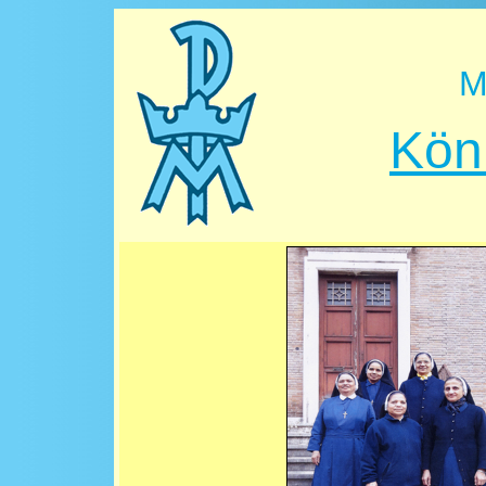
M
Kön