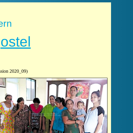
ern
p
ostel
ssion 2020_09)