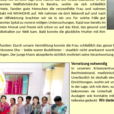
annten Wallfahrtskirche in Bandra, wohin sie sich schließlich
chtete, fanden gute Menschen die verzweifelte Frau und nahmen
takt mit WINHOME auf. Wir nahmen sie dort liebevoll auf und nach
ter Hilfeleistung brachten wir sie in ein uns für solche Fälle gut
nntes Spital zu vorerst nötigen Untersuchungen. Kajal war bereits im
nten Monat und freute sich schon so auf das Kind, das gesund und
lbehalten zur Welt kam. Bald konnte die glückliche Mutter mit ihm
funden: Durch unsere Vermittlung konnte die Frau schließlich das ganze
schlossene Ehe – beide waren Buddhisten – staatlich nicht anerkannt w
ngen. Der junge Mann akzeptierte sichtlich motiviert seine Verantwortung a
Vernetzung notwendig
In unserem Krisenzentru
Rechtsbeistand, medizinis
Unerlässlich ist deshalb e
Einrichtungen, wohin wir un
in der Lage, sich mit dem, w
bekommen sie Unterhalt u
Auslagen wie Kontakte mit
teilweise gedeckt.
Wir danke