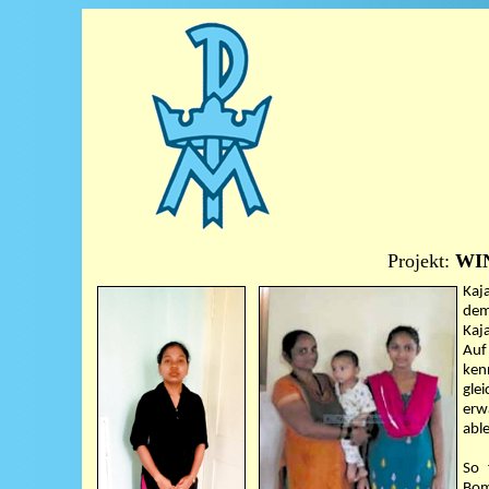
Projekt:
WIN
Kaj
dem
Kaja
Auf
ken
glei
erw
abl
So 
Bom