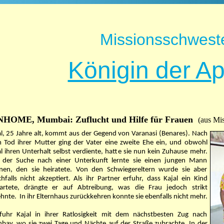
Missionsschwest
Köni
g
in der A
HOME, Mumbai: Zuflucht und Hilfe für Frauen
(aus Mi
al, 25 Jahre alt, kommt aus der Gegend von Varanasi (Benares). Nach
 Tod ihrer Mutter ging der Vater eine zweite Ehe ein, und obwohl
l ihren Unterhalt selbst verdiente, hatte sie nun kein Zuhause mehr.
 der Suche nach einer Unterkunft lernte sie einen jungen Mann
nen, den sie heiratete. Von den Schwiegereltern wurde sie aber
chfalls nicht akzeptiert. Als ihr Partner erfuhr, dass Kajal ein Kind
artete, drängte er auf Abtreibung, was die Frau jedoch strikt
ehnte.
In ihr Elternhaus zurückkehren konnte sie ebenfalls nicht mehr.
fuhr Kajal in ihrer Ratlosigkeit mit dem nächstbesten Zug nach
bay, wo sie zwei Tage und Nächte auf der Straße zubrachte. In der